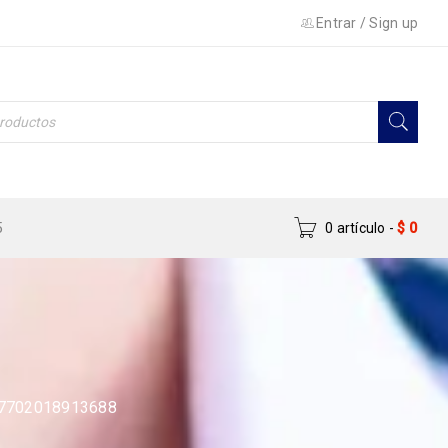
Entrar
/
Sign up
5
0 artículo
-
$
0
g 7702018913688