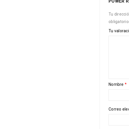
POWER R
Tu direcci
obligatori
Tu valorac
Nombre
*
Correo ele