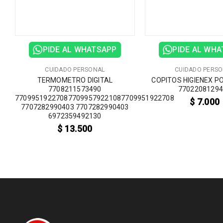
PIDE AL WHATSAPP
PIDE AL WH
CUIDADO PERSONAL
CUIDADO PERS
TERMOMETRO DIGITAL
COPITOS HIGIENEX P
7708211573490
7702208129
E
770995192270877099579221087709951922708
$
7.000
7707282990403 7707282990403
6972359492130
$
13.500