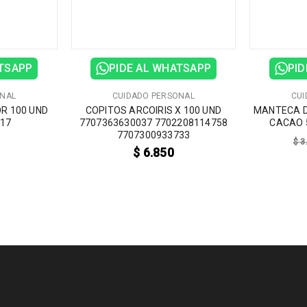
ATSAPP
PIDE AL WHATSAPP
PID
ONAL
CUIDADO PERSONAL
CUI
OR 100 UND
COPITOS ARCOIRIS X 100 UND
MANTECA D
417
7707363630037 7702208114758
CACAO 
7707300933733
$
3
$
6.850