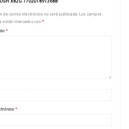
USH X82G 7702018913688”
ón de correo electrónico no será publicada.
Los campos
os están marcados con
*
ión
*
ctrónico
*