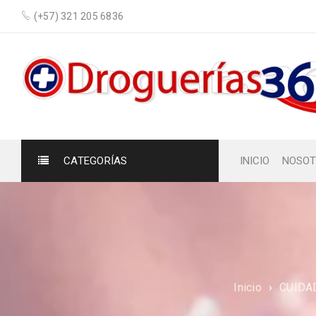
(+57) 321 205 6836
CATEGORÍAS
INICIO
NOSOT
Inicio
›
CUIDA