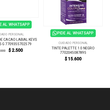
E AL WHATSAPP
PIDE AL WHATSAPP
DADO PERSONAL
E CACAO LABIAL KEVS
CUIDADO PERSONAL
5 G 7709355702579
TINTE PALETTE 1.0 NEGRO
$
2.500
.000
7702045087895
$
15.600