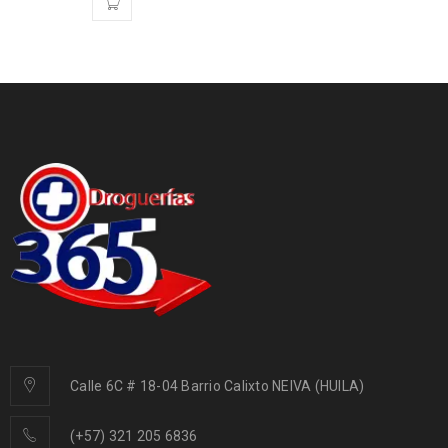
Calle 6C # 18-04 Barrio Calixto NEIVA (HUILA)
(+57) 321 205 6836