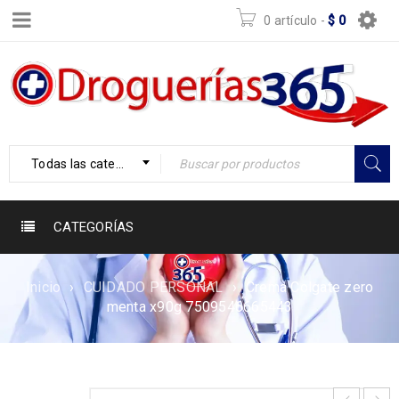
0 artículo
-
$
0
Todas las categorías
CATEGORÍAS
Inicio
›
CUIDADO PERSONAL
›
Crema Colgate zero
menta x90g 7509546665443