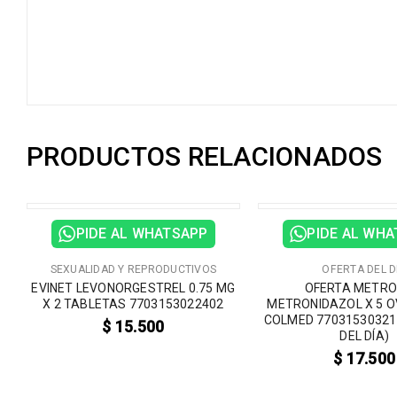
PRODUCTOS RELACIONADOS
PIDE AL WHATSAPP
PIDE AL WH
SEXUALIDAD Y REPRODUCTIVOS
OFERTA DEL D
EVINET LEVONORGESTREL 0.75 MG
OFERTA METRO
D
X 2 TABLETAS 7703153022402
METRONIDAZOL X 5 O
COLMED 77031530321
$
15.500
DEL DÍA)
$
17.500