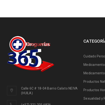
CATEGORÍ
Cuidado Pers
Medicamentos
Medicamentos
Productos Nat
Calle 6C # 18-04 Barrio Calixto NEIVA
Productos Ho
(HUILA)
Sexualidad y 
(+57) 321 205 6836