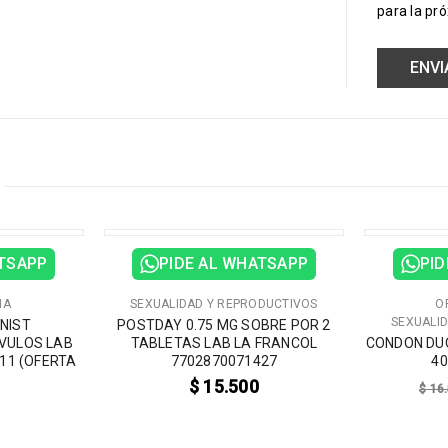
para la pr
VENTA
ATSAPP
PIDE AL WHATSAPP
PID
IA
SEXUALIDAD Y REPRODUCTIVOS
O
SEXUALI
NIST
POSTDAY 0.75 MG SOBRE POR 2
VULOS LAB
TABLETAS LAB LA FRANCOL
CONDON DUO
11 (OFERTA
7702870071427
40
$
15.500
$
16.