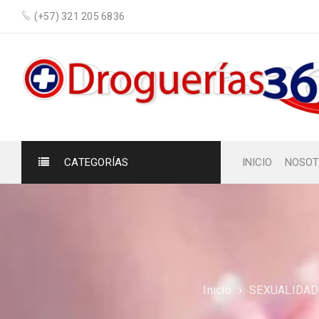
(+57) 321 205 6836
CATEGORÍAS
INICIO
NOSOT
Inicio
›
SEXUALIDAD