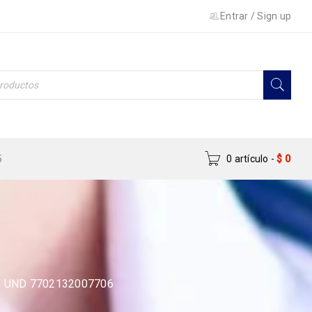
Entrar
/
Sign up
5
0 artículo
-
$
0
 UND 7702132007706