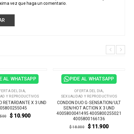
óxima vez que haga un comentario.
VENTA
E AL WHATSAPP
PIDE AL WHATSAPP
,
,
FERTA DEL DIA
OFERTA DEL DIA
DAD Y REPRODUCTIVOS
SEXUALIDAD Y REPRODUCTIVOS
 RETARDANTE X 3 UND
CONDON DUO G-SENSATION/ULT
05800255045
SEN/HOT ACTION X 3 UND
4005800041495 4005800255021
$
10.900
500
4005800166136
$
11.900
$
18.000