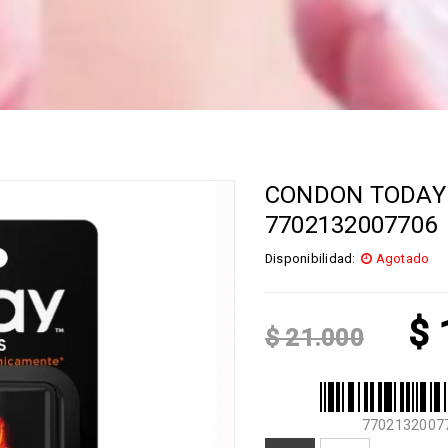
CONDON TODAY 
7702132007706
Disponibilidad:
Agotado
$
$
21.000
7702132007