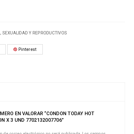
A
,
SEXUALIDAD Y REPRODUCTIVOS
Pinterest
RIMERO EN VALORAR “CONDON TODAY HOT
ON X 3 UND 7702132007706”
ón de correo electrónico no será publicada.
Los campos