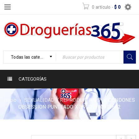
0 artículo
-
$
0
Todas las categorías
CATEGORÍAS
Inicio
›
SEXUALIDAD Y REPRODUCTIVOS
›
CONDONES
OBSESSION PUNTEADO X 3 7709990915662