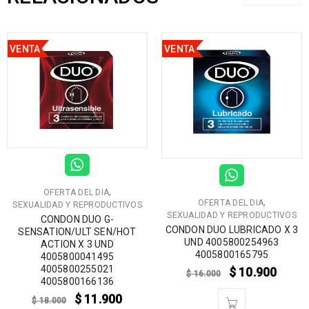
VENTA
VENTA
,
OFERTA DEL DIA
,
OFERTA DEL DIA
SEXUALIDAD Y REPRODUCTIVOS
SEXUALIDAD Y REPRODUCTIVOS
CONDON DUO G-
CONDON DUO LUBRICADO X 3
SENSATION/ULT SEN/HOT
UND 4005800254963
ACTION X 3 UND
4005800165795
4005800041495
4005800255021
$
10.900
$
16.000
4005800166136
$
11.900
$
18.000