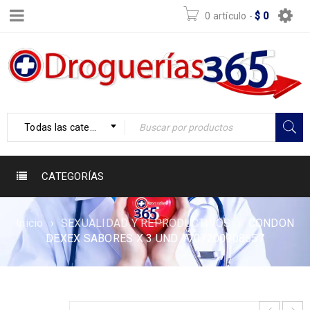
0 artículo
-
$
0
Todas las categorías
CATEGORÍAS
Inicio
›
SEXUALIDAD Y REPRODUCTIVOS
›
CONDON
DEXEX SABORES X 3 UND 7707200908657