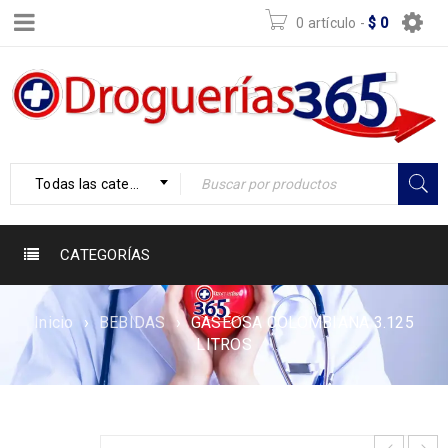
0 artículo
-
$
0
Todas las categorías
CATEGORÍAS
Inicio
›
BEBIDAS
›
GASEOSA COLOMBIANA 3.125
LITROS