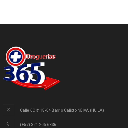
Calle 6C # 18-04 Barrio Calixto NEIVA (HUILA)
(+57) 321 205 6836