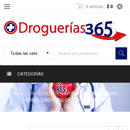
0 artículo
-
$
0
Todas las categorías
CATEGORÍAS
Inicio
›
PRODUCTOS NATURALES
›
COLAGENO
HIDROLIZADO 700 GR 7709988634490