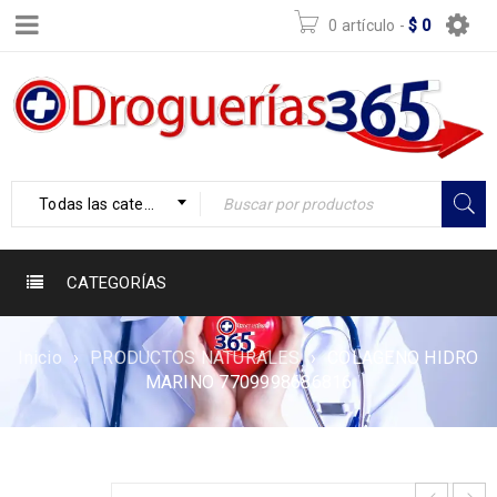
0 artículo
-
$
0
Todas las categorías
CATEGORÍAS
Inicio
›
PRODUCTOS NATURALES
›
COLAGENO HIDRO
MARINO 7709998686816