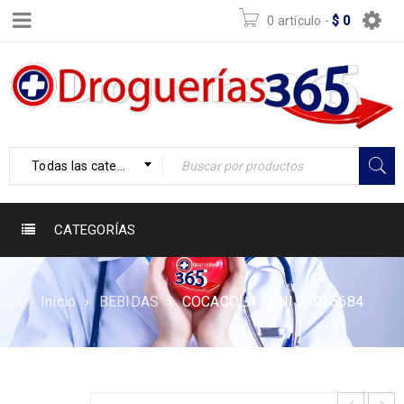
0 artículo
-
$
0
Todas las categorías
CATEGORÍAS
Inicio
›
BEBIDAS
›
COCACOLA MINI 77035684