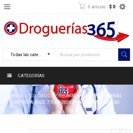
0 artículo
-
$
0
Todas las categorías
CATEGORÍAS
Inicio
›
CUIDADO PERSONAL
›
CEPILLO DENTAL
INFINITA KIDS 7708978593106 7707202226100