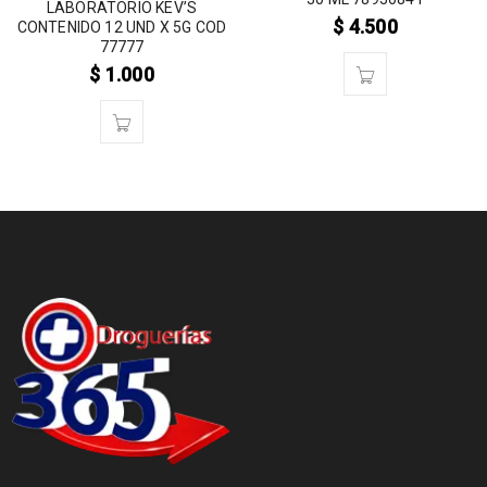
LABORATORIO KEV’S
$
4.500
CONTENIDO 12 UND X 5G COD
77777
$
1.000