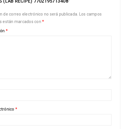
 (LAB RECIPE) 7702195713408”
ón de correo electrónico no será publicada.
Los campos
os están marcados con
*
ión
*
ctrónico
*