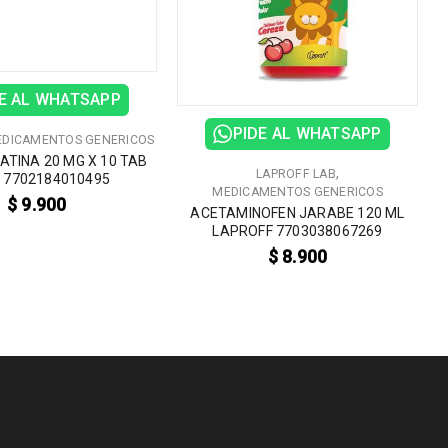
E AL WHATSAPP
PIDE AL WHATSAPP
DICAMENTOS GENERICOS
TINA 20 MG X 10 TAB
,
LAPROFF LAB
 7702184010495
MEDICAMENTOS GENERICOS
$
9.900
ACETAMINOFEN JARABE 120 ML
LAPROFF 7703038067269
$
8.900