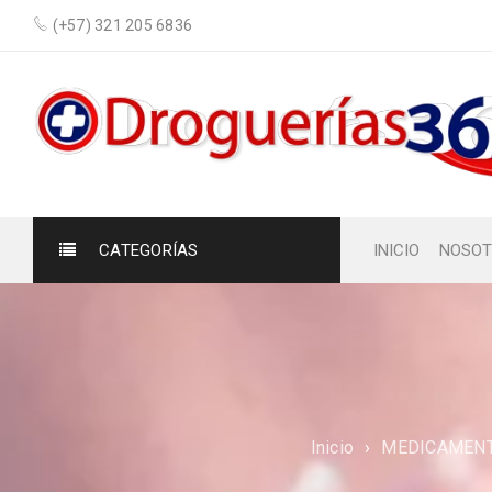
(+57) 321 205 6836
CATEGORÍAS
INICIO
NOSOT
Inicio
›
MEDICAMENT