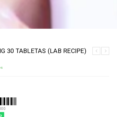
G 30 TABLETAS (LAB RECIPE)
es
000
P