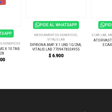
PIDE AL WHATSAPP
PID
ATSAPP
,
,
MEDICAMENTOS GENERICOS
ECAR LAB
ME
VITALIS LAB
ATORVASTA
S GENERICOS
DIPIRONA AMP X 1 UND 1G/2ML
ECAR
MG X 10 TAB
VITALIS LAB 7709478324955
928
$
6.900
000