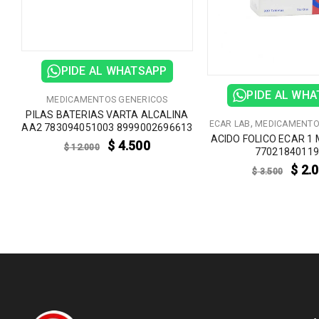
PIDE AL WHATSAPP
PIDE AL WH
MEDICAMENTOS GENERICOS
PILAS BATERIAS VARTA ALCALINA
,
ECAR LAB
MEDICAMENTO
AA2 783094051003 8999002696613
ACIDO FOLICO ECAR 1 
$
4.500
$
12.000
L
7702184011
$
2.
$
3.500