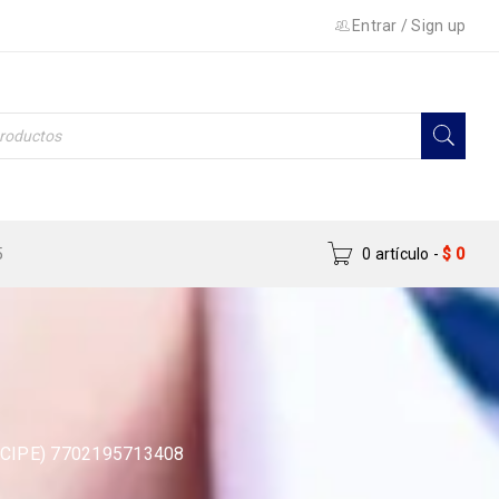
Entrar
/
Sign up
5
0 artículo
-
$
0
CIPE) 7702195713408