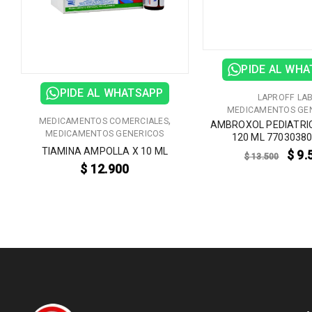
PIDE AL WH
PIDE AL WHATSAPP
LAPROFF LA
MEDICAMENTOS GE
,
MEDICAMENTOS COMERCIALES
AMBROXOL PEDIATRI
MEDICAMENTOS GENERICOS
120 ML 7703038
TIAMINA AMPOLLA X 10 ML
$
9.
$
13.500
$
12.900