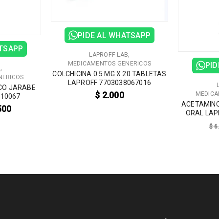
PIDE AL WHATSAPP
ATSAPP
,
LAPROFF LAB
MEDICAMENTOS GENERICOS
PID
,
B
COLCHICINA 0.5 MG X 20 TABLETAS
NERICOS
LAPROFF 7703038067016
CO JARABE
$
2.000
MEDICA
010067
ACETAMINO
500
ORAL LAP
$
6