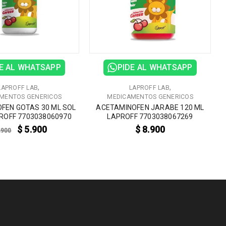
E AL WHATSAPP
PIDE AL WHATSAPP
,
,
LAPROFF LAB
LAPROFF LAB
MENTOS GENERICOS
MEDICAMENTOS GENERICOS
FEN GOTAS 30 ML SOL
ACETAMINOFEN JARABE 120 ML
ROFF 7703038060970
LAPROFF 7703038067269
$
5.900
$
8.900
.900