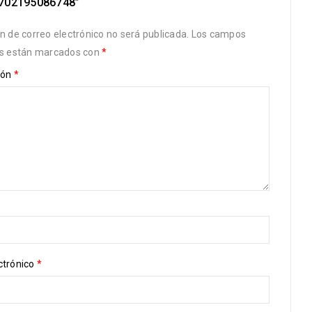
702195086748”
ón de correo electrónico no será publicada.
Los campos
os están marcados con
*
ión
*
ctrónico
*