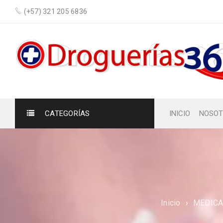
(+57) 321 205 6836
CATEGORÍAS
INICIO
NOSOT
Inicio
›
MEDICA