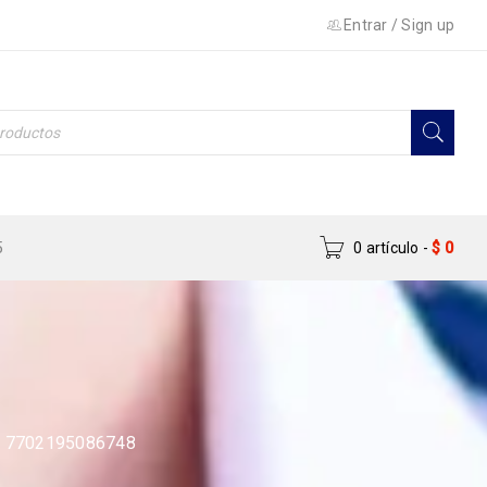
Entrar
/
Sign up
5
0 artículo
-
$
0
E 7702195086748