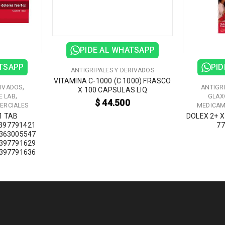
PIDE AL WHATSAPP
ATSAPP
PID
ANTIGRIPALES Y DERIVADOS
VITAMINA C-1000 (C 1000) FRASCO
,
RIVADOS
ANTIGR
X 100 CAPSULAS LIQ
,
E LAB
GLAX
$
44.500
ERCIALES
MEDICAM
1 TAB
DOLEX 2+ X
7397791421
77
363005547
397791629
397791636