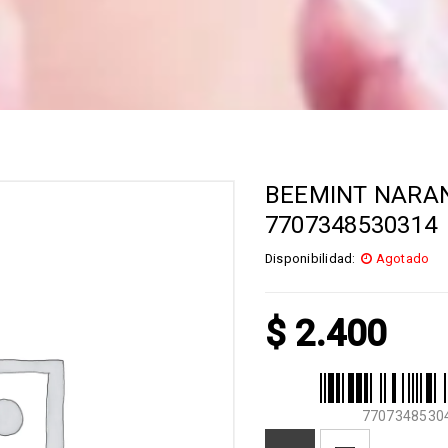
BEEMINT NARAN
7707348530314
Disponibilidad:
Agotado
$
2.400
7707348530