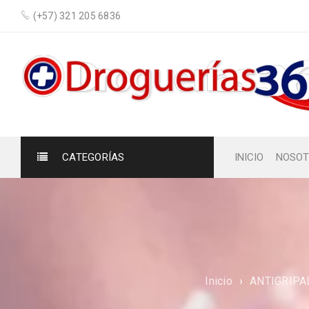
(+57) 321 205 6836
CATEGORÍAS
INICIO
NOSOT
Inicio
›
ANTIGRIPA