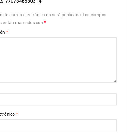
AS 7707348530314”
ón de correo electrónico no será publicada.
Los campos
os están marcados con
*
ión
*
ctrónico
*