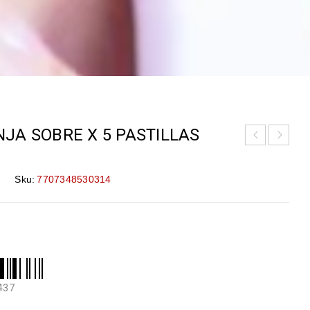
JA SOBRE X 5 PASTILLAS
Sku:
7707348530314
437