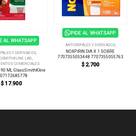
PIDE AL WHATSAPP
E AL WHATSAPP
ANTIGRIPALES Y DERIVADOS
NOXPIRIN DIA X 1 SOBRE
,
IPALES Y DERIVADOS
7707355053448 7707355055763
,
OSMITHKLINE LAB
$
2.700
ENTOS COMERCIALES
 90 ML GlaxoSmithKline
07172685778
$
17.900