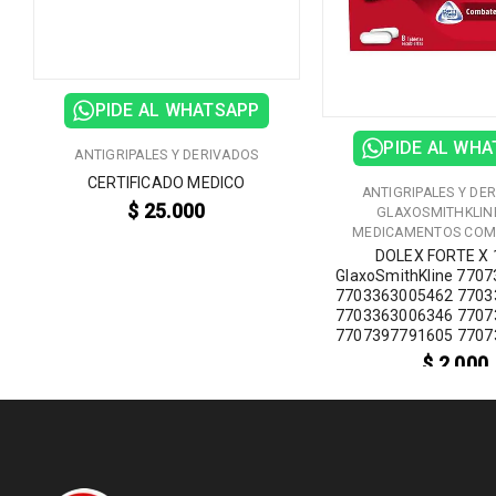
PIDE AL WHATSAPP
PIDE AL WH
ANTIGRIPALES Y DERIVADOS
CERTIFICADO MEDICO
ANTIGRIPALES Y DE
$
25.000
GLAXOSMITHKLIN
MEDICAMENTOS COM
DOLEX FORTE X 
GlaxoSmithKline 770
7703363005462 7703
7703363006346 7707
7707397791605 7707
$
2.000