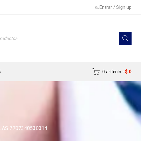
Entrar
/
Sign up
5
0 artículo
-
$
0
LAS 7707348530314