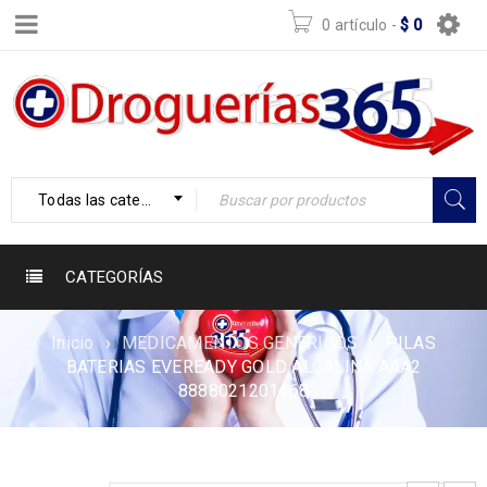
0 artículo
-
$
0
Todas las categorías
CATEGORÍAS
Inicio
›
MEDICAMENTOS GENERICOS
›
PILAS
BATERIAS EVEREADY GOLD ALCALINA AAA2
8888021201468