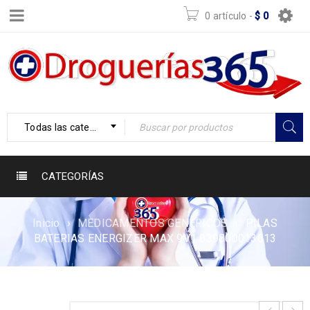
0 artículo
-
$
0
Todas las categorías
CATEGORÍAS
Inicio
›
MEDICAMENTOS GENERICOS
›
PILAS
BATERIAS ENERGIZER MAX 9V1 039800013613