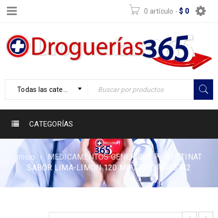
0 artículo
-
$
0
Todas las categorías
CATEGORÍAS
Inicio
›
MEDICAMENTOS GENERICOS
›
APETINAT
SABOR LIMA-LIMON 120 ML 7707016403742