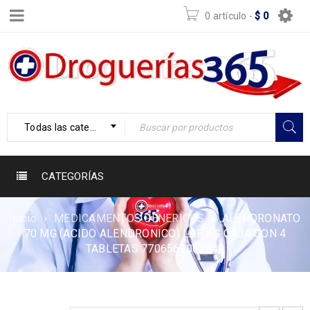
0 artículo
-
$
0
Todas las categorías
CATEGORÍAS
Inicio
›
MEDICAMENTOS GENERICOS
›
ALENDRONATO
70 MG (ACIDO ALENDRONICO) LAB AG CAJA CON 4
TABLETAS 7706569001849