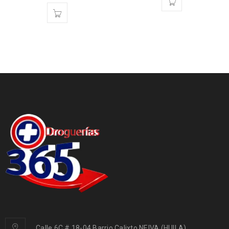
Calle 6C # 18-04 Barrio Calixto NEIVA (HUILA)