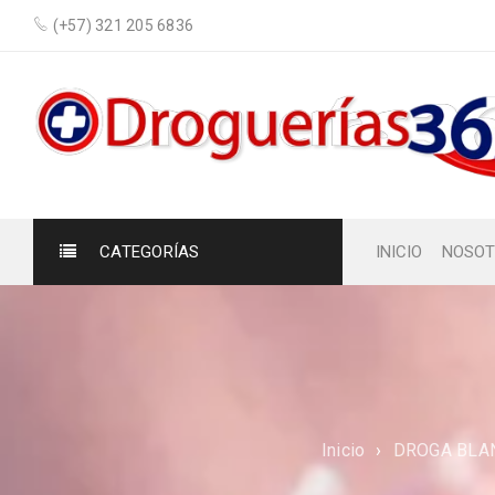
(+57) 321 205 6836
CATEGORÍAS
INICIO
NOSOT
Inicio
›
DROGA BLA