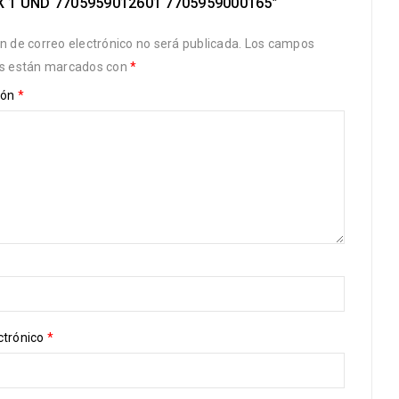
X 1 UND 7705959012601 7705959000165”
ón de correo electrónico no será publicada.
Los campos
os están marcados con
*
ión
*
ctrónico
*