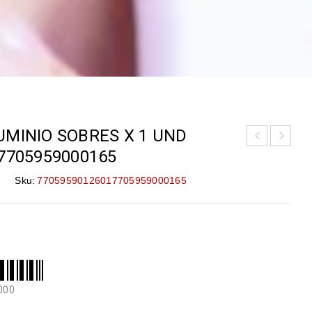
UMINIO SOBRES X 1 UND
7705959000165
Sku:
77059590126017705959000165
000