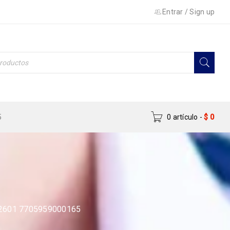
Entrar
/
Sign up
5
0 artículo
-
$
0
2601 7705959000165