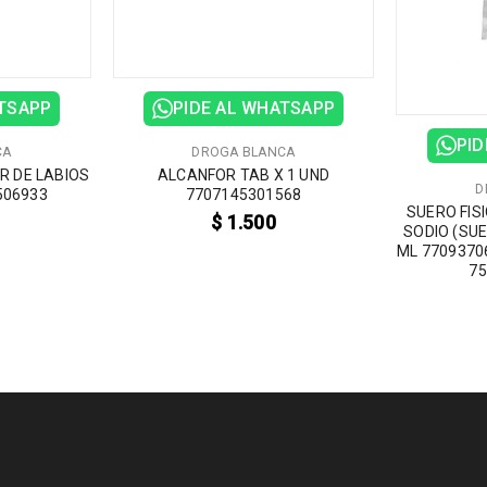
ATSAPP
PIDE AL WHATSAPP
PID
CA
DROGA BLANCA
R DE LABIOS
ALCANFOR TAB X 1 UND
D
506933
7707145301568
SUERO FIS
$
1.500
SODIO (SUE
ML 7709370
75