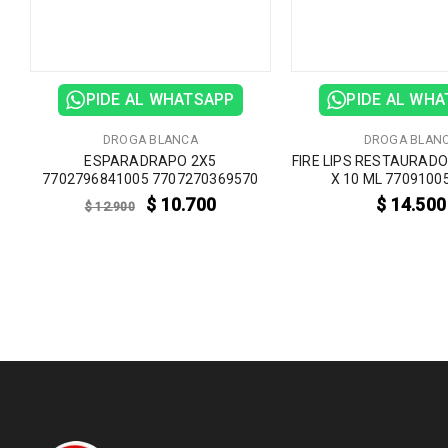
PIDE AL WHATSAPP
PIDE AL WH
DROGA BLANCA
DROGA BLAN
ESPARADRAPO 2X5
FIRE LIPS RESTAURADO
7702796841005 7707270369570
X 10 ML 7709100
$
10.700
$
14.500
$
12.900