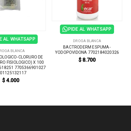
PIDE AL WHATSAPP
E AL WHATSAPP
DROGA BLANCA
BACTRODERM ESPUMA-
ROGA BLANCA
YODOPOVIDONA 7702184020326
IOLOGICO-CLORURO DE
$
8.700
RO FISIOLOGICO) X 100
618251 7705366901027
01125132117
$
4.000