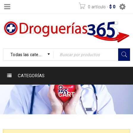
0 artículo
-
$
0
Todas las categorías
CATEGORÍAS
CART
Inicio
›
Cart