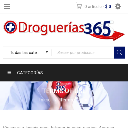
0 artículo
-
$
0
Todas las categorías
CATEGORÍAS
TERMS OF USE
Inicio
›
Terms Of Use
Vivamus a lacinia sem. Integer in enim sapien. Aenean