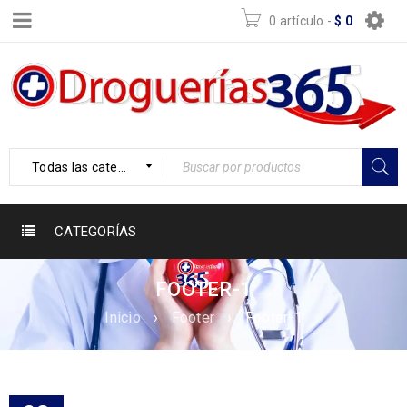
0 artículo
-
$
0
Todas las categorías
CATEGORÍAS
FOOTER-1
Inicio
›
Footer
›
Footer-1