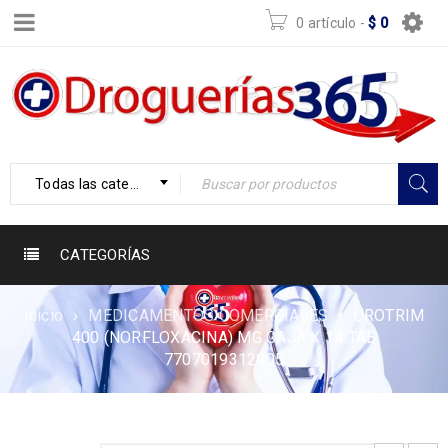
0 artículo
-
$
0
Todas las categorías
CATEGORÍAS
Inicio
›
MEDICAMENTOS COMERCIALES
›
UROTRIM
400 (NORFLOXACINA) MG CAJA X 14 TAB
7707019312805