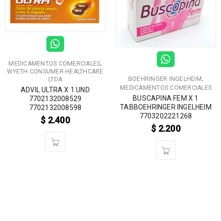
,
MEDICAMENTOS COMERCIALES
WYETH CONSUMER HEALTHCARE
,
BOEHRINGER INGELHEIM
LTDA
MEDICAMENTOS COMERCIALES
ADVIL ULTRA X 1 UND
BUSCAPINA FEM X 1
7702132008529
TABBOEHRINGER INGELHEIM
7702132008598
7703202221268
$
2.400
$
2.200