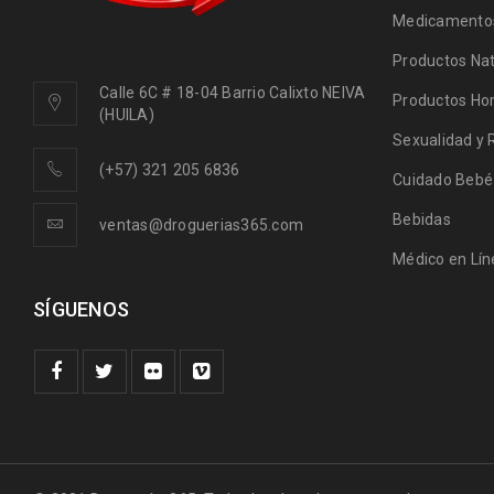
Medicamentos
Productos Nat
Calle 6C # 18-04 Barrio Calixto NEIVA
Productos Ho
(HUILA)
Sexualidad y 
(+57) 321 205 6836
Cuidado Bebé
Bebidas
ventas@droguerias365.com
Médico en Lín
SÍGUENOS