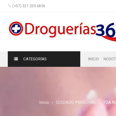
(+57) 321 205 6836
CATEGORÍAS
INICIO
NOSOT
Inicio
›
CUIDADO PERSONAL
›
TOA.N