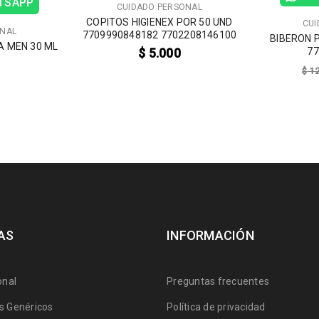
ATSAPP
CUIDADO PERSONAL
COPITOS HIGIENEX POR 50 UND
CUI
ONAL
7709990848182 7702208146100
BIBERON 
 MEN 30 ML
$
5.000
77
$
12
AS
INFORMACIÓN
onal
Preguntas frecuentes
 Genéricos
Política de privacidad