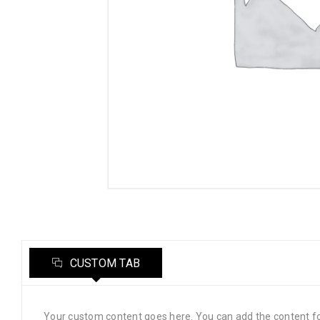
CUSTOM TAB
Your custom content goes here. You can add the content fo