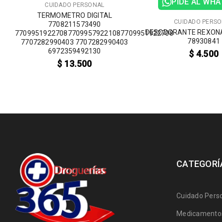
PIDE AL WH
CUIDADO PERSONAL
L
TERMOMETRO DIGITAL
CUIDADO PERS
7708211573490
DESODORANTE REXONA
770995192270877099579221087709951922708
78930841
7707282990403 7707282990403
6972359492130
$
4.500
$
13.500
CATEGORÍ
Cuidado Pers
Medicamentos