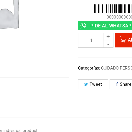
0000000000
PIDE AL WHATSAP
A
Categorías:
CUIDADO PERS
Tweet
Share
r individual product