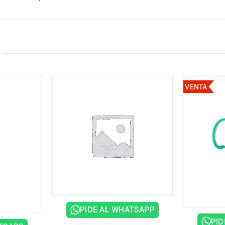
VENTA
PIDE AL WHATSAPP
PID