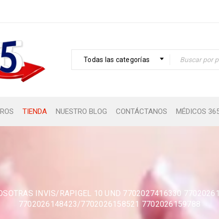
Todas las categorías
ROS
TIENDA
NUESTRO BLOG
CONTÁCTANOS
MÉDICOS 36
OSOTRAS INVIS/RAPIGEL 10 UND 7702027416330 7702026
7702026148423/7702026158521 7702026159788