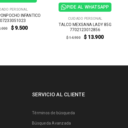
PIDE AL WHATSAPP
DADO PERSONAL
PONPOCHO INFANTICO
CUIDADO PERSONAL
07233051023
TALCO MEXSANA LADY 85G
$
9.500
.000
7702123012856
$
13.900
$
14.900
SERVICIO AL CLIENTE
Términos de búsqueda
Búsqueda Avanzada