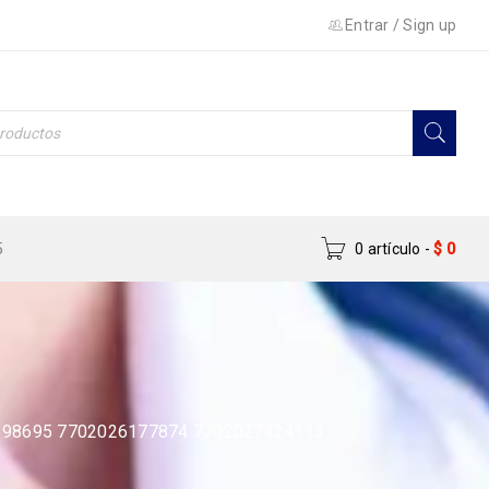
Entrar
/
Sign up
5
0 artículo
-
$
0
198695 7702026177874 7702027424113