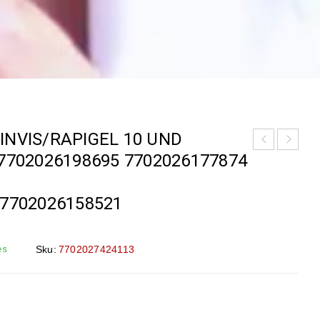
INVIS/RAPIGEL 10 UND
7702026198695 7702026177874
/7702026158521
es
Sku:
7702027424113