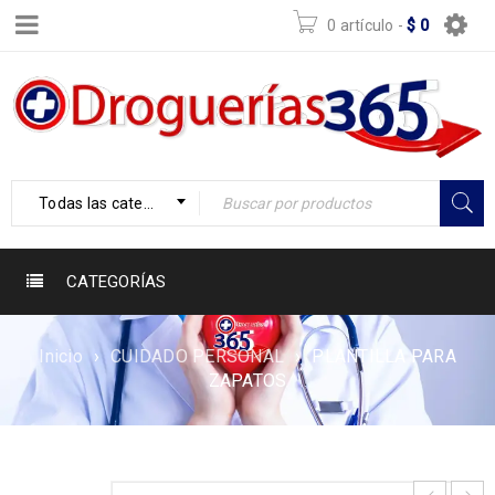
0 artículo
-
$
0
Todas las categorías
CATEGORÍAS
Inicio
›
CUIDADO PERSONAL
›
PLANTILLA PARA
ZAPATOS