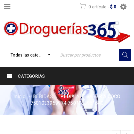
0 artículo
-
$
0
Todas las categorías
CATEGORÍAS
Inicio
›
BEBIDAS
›
PEDIALYTE SABOR A COCO
7501033959974 7501033961540