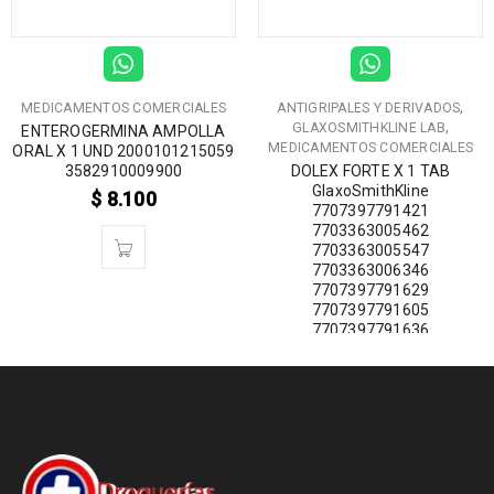
,
MEDICAMENTOS COMERCIALES
ANTIGRIPALES Y DERIVADOS
,
GLAXOSMITHKLINE LAB
ENTEROGERMINA AMPOLLA
MEDICAMENTOS COMERCIALES
ORAL X 1 UND 2000101215059
3582910009900
DOLEX FORTE X 1 TAB
GlaxoSmithKline
$
8.100
7707397791421
7703363005462
7703363005547
7703363006346
7707397791629
7707397791605
7707397791636
$
2.000