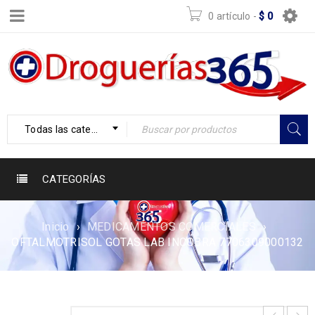
0 artículo
-
$
0
Todas las categorías
CATEGORÍAS
Inicio
›
MEDICAMENTOS COMERCIALES
›
OFTALMOTRISOL GOTAS LAB INCOBRA 7706309000132