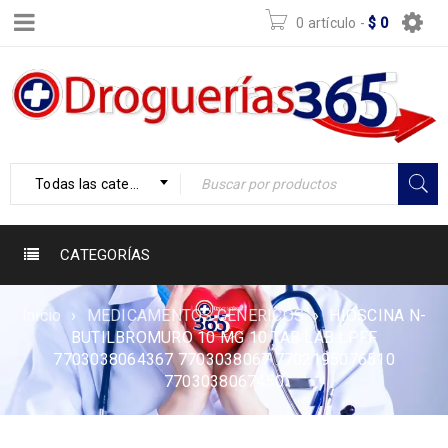
0 artículo
-
$
0
Todas las categorías
CATEGORÍAS
Inicio
›
MEDICAMENTOS GENERICOS
›
HIOSCINA N-
BUTILBROMURO 10 MG 10 TAB LAB LPFF
7703038064367 7703038067 7702195076510
7703038067450