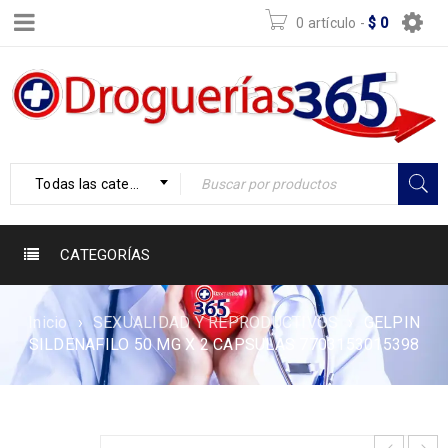
0 artículo
-
$
0
Todas las categorías
CATEGORÍAS
Inicio
›
SEXUALIDAD Y REPRODUCTIVOS
›
GELPIN
SILDENAFILO 50 MG X 2 CAPSULAS 7703153015398