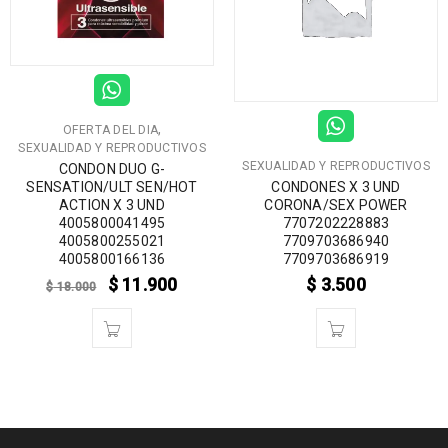
,
OFERTA DEL DIA
SEXUALIDAD Y REPRODUCTIVOS
SEXUALIDAD Y REPRODUCTIVOS
CONDON DUO G-
CONDONES X 3 UND
SENSATION/ULT SEN/HOT
CORONA/SEX POWER
ACTION X 3 UND
7707202228883
4005800041495
7709703686940
4005800255021
7709703686919
4005800166136
$
3.500
$
11.900
$
18.000