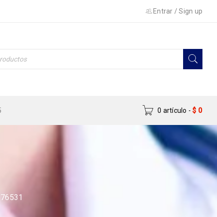
Entrar
/
Sign up
5
0 artículo
-
$
0
176531