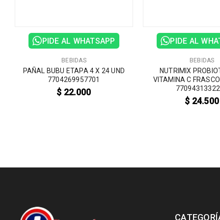
PIDE AL WHATSAPP
PIDE AL WH
,
D
BEBIDAS
BEBIDAS
PAÑAL BUBU ETAPA 4 X 24 UND
NUTRIMIX PROBIO
7704269957701
VITAMINA C FRASCO
7709431332
$
22.000
$
24.500
CATEGORÍ