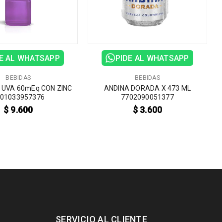
E AL WHATSAPP
PIDE AL WHATSAPP
B
BEBIDAS
BEBIDAS
 UVA 60mEq CON ZINC
ANDINA DORADA X 473 ML
01033957376
7702090051377
$
9.600
$
3.600
SERVICIO AL CLIENTE