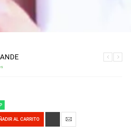
RANDE
es
P
ÑADIR AL CARRITO