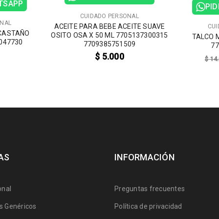
ATSAPP
PID
CUIDADO PERSONAL
ONAL
ACEITE PARA BEBE ACEITE SUAVE
CUI
 CASTAÑO
OSITO OSA X 50 ML 7705137300315
TALCO 
047730
7709385751509
77
$
5.000
$
14.
AS
INFORMACIÓN
onal
Preguntas frecuentes
 Genéricos
Política de privacidad