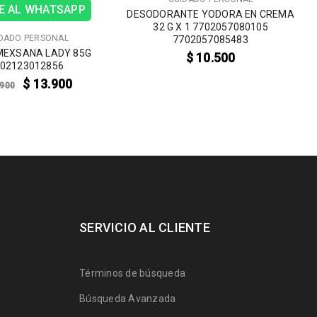
E AL WHATSAPP
DESODORANTE YODORA EN CREMA
32 G X 1 7702057080105
DADO PERSONAL
7702057085483
MEXSANA LADY 85G
$
10.500
02123012856
$
13.900
900
SERVICIO AL CLIENTE
Términos de búsqueda
Búsqueda Avanzada