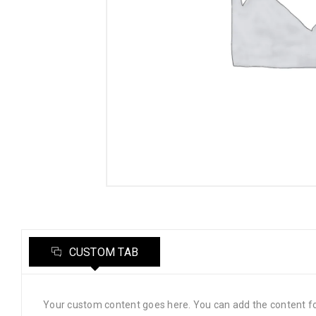
CUSTOM TAB
Your custom content goes here. You can add the content fo