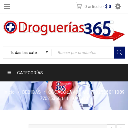
0 artículo
-
$
0
Todas las categorías
CATEGORÍAS
Inicio
›
BEBIDAS
›
COCACOLA 400 ML 7702535011089
7702535011119 77013