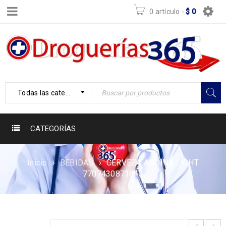
0 artículo
-
$
0
Todas las categorías
CATEGORÍAS
Inicio
›
BEBIDAS
›
CERVEZA ANDINA LIGHT
7707430871813