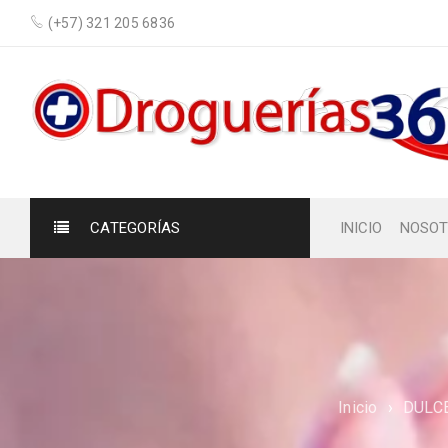
(+57) 321 205 6836
CATEGORÍAS
INICIO
NOSOT
Inicio
›
DULC