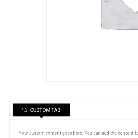
CUSTOM TAB
Your custom content goes here. You can add the content fo