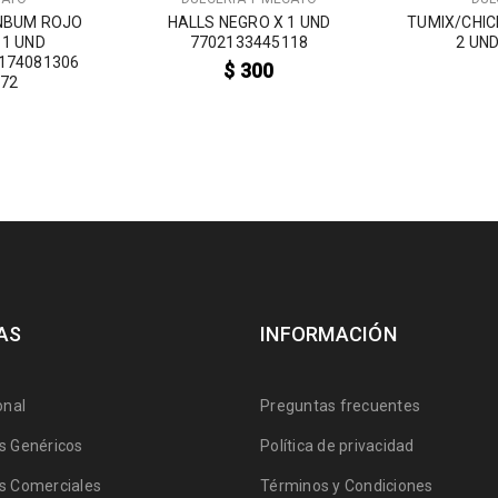
NBUM ROJO
HALLS NEGRO X 1 UND
TUMIX/CHIC
 1 UND
7702133445118
2 UN
174081306
$
300
372
AS
INFORMACIÓN
onal
Preguntas frecuentes
 Genéricos
Política de privacidad
 Comerciales
Términos y Condiciones