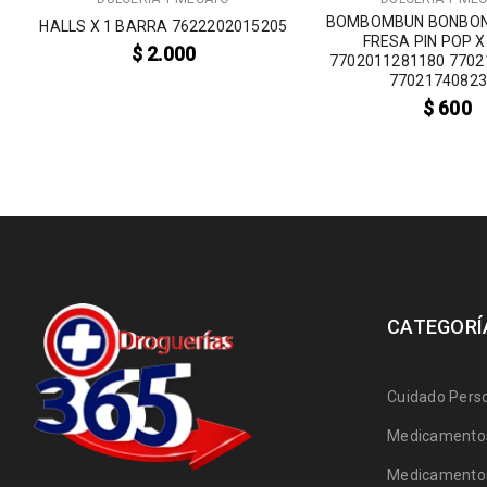
BOMBOMBUN BONBO
HALLS X 1 BARRA 7622202015205
FRESA PIN POP X
$
2.000
7702011281180 7702
7702174082
$
600
CATEGORÍ
Cuidado Pers
Medicamentos
Medicamentos