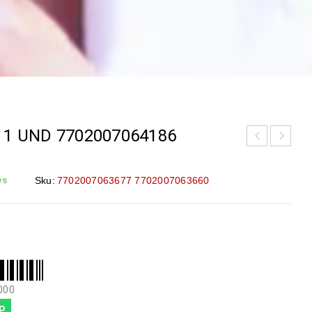
 1 UND 7702007064186
es
Sku:
7702007063677 7702007063660
000
P