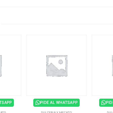
ATSAPP
PIDE AL WHATSAPP
PID
CATO
DULCERIA Y MECATO
DUL