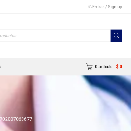
Entrar
/
Sign up
5
0 artículo
-
$
0
7702007063677