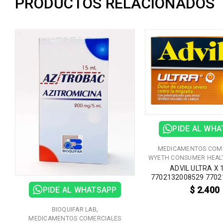
PRODUCTOS RELACIONADOS
PIDE AL WH
MEDICAMENTOS COM
X
WYETH CONSUMER HEAL
ADVIL ULTRA X 
7702132008529 7702
$
2.400
PIDE AL WHATSAPP
,
BIOQUIFAR LAB
MEDICAMENTOS COMERCIALES