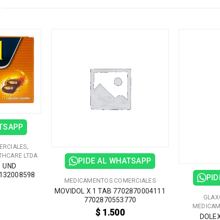
ATSAPP
,
ERCIALES
THCARE LTDA
PIDE AL WHATSAPP
1 UND
132008598
PID
MEDICAMENTOS COMERCIALES
MOVIDOL X 1 TAB 7702870004111
GLAX
7702870553770
MEDICAM
$
1.500
DOLEX