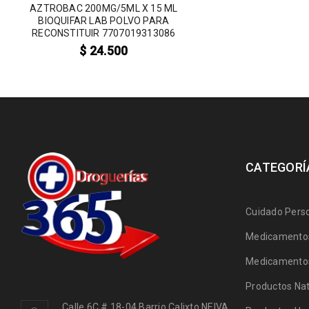
AZTROBAC 200MG/5ML X 15 ML
BIOQUIFAR LAB POLVO PARA
RECONSTITUIR 7707019313086
$
24.500
CATEGORÍ
Cuidado Pers
Medicamentos
Medicamentos
Productos Nat
Calle 6C # 18-04 Barrio Calixto NEIVA