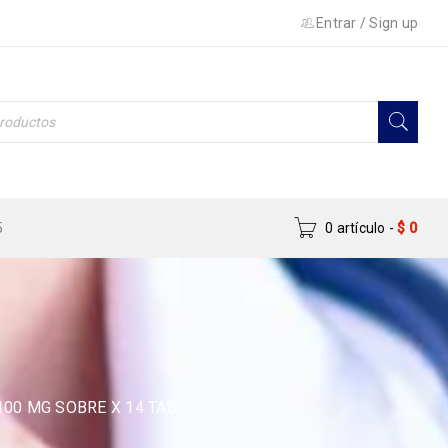
Entrar
/
Sign up
5
0 artículo
-
$
0
100 MG SOBRE X 14 TAB