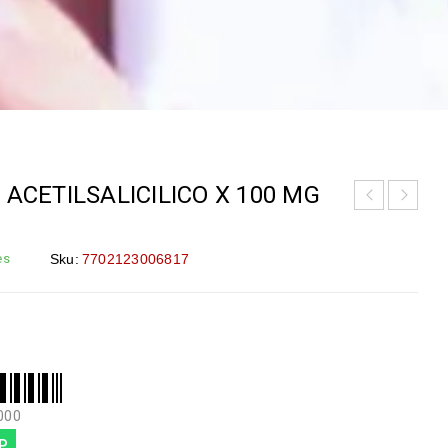
 ACETILSALICILICO X 100 MG
es
Sku:
7702123006817
000
P