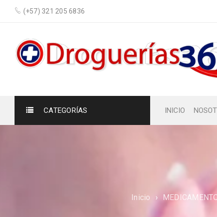
(+57) 321 205 6836
CATEGORÍAS
INICIO
NOSOT
Inicio
›
MEDICAMENTO