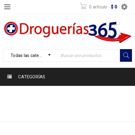
0 artículo
-
$
0
Todas las categorías
CATEGORÍAS
Inicio
›
Productos
7707282990809
etiquetados
“7707282990809”