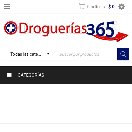
0 artículo
-
$
0
Todas las categorías
CATEGORÍAS
SE COMPRO A
Inicio
›
Custom Notes
PUNTO MEDICAL
›
SE COMPRO A PUNTO
MEDICAL 25 FEB 2025
25 FEB 2025