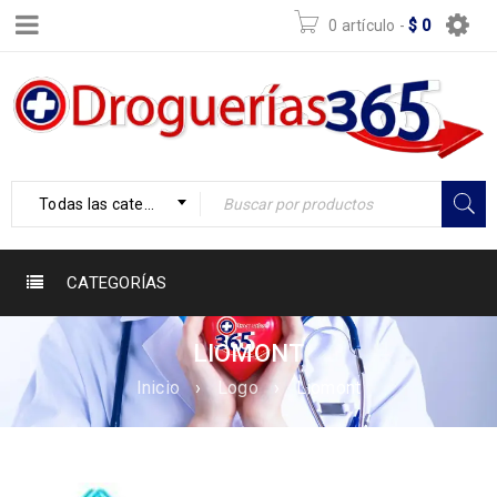
0 artículo
-
$
0
Todas las categorías
CATEGORÍAS
LIOMONT
Inicio
›
Logo
›
Liomont